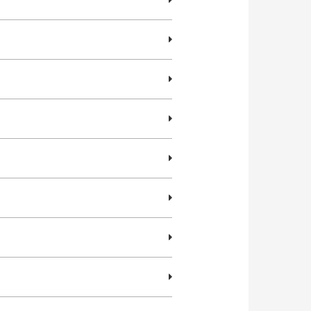
）
）
）